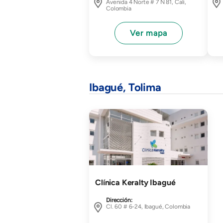
Avenida 4 Norte # 7 N 81, Cali,
Colombia
Ver mapa
Ibagué, Tolima
Imagen
Clínica Keralty Ibagué
Dirección:
Cl. 60 # 6-24, Ibagué, Colombia