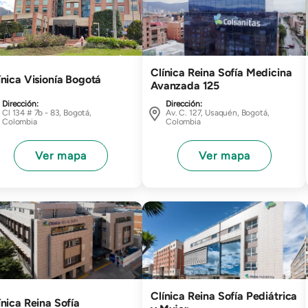
Clínica Reina Sofía Medicina
ínica Visionía Bogotá
Avanzada 125
Dirección:
Dirección:
Cl 134 # 7b - 83, Bogotá,
Av. C. 127, Usaquén, Bogotá,
Colombia
Colombia
Ver mapa
Ver mapa
gen
Imagen
Clínica Reina Sofía Pediátrica
ínica Reina Sofía