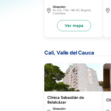
Dirección:
Av Cra. 7 No. 146-65, Bogotá,
Colombia
Ver mapa
Cali, Valle del Cauca
Imagen
Ima
Clínica Sebastián de
Cl
Belalcázar
Dirección: