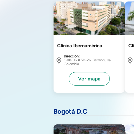
Imagen
Ima
Clínica Iberoamérica
Cl
Dirección:
Calle 86 # 50-26, Barranquilla,
Colombia
Ver mapa
Bogotá D.C
Imagen
Ima