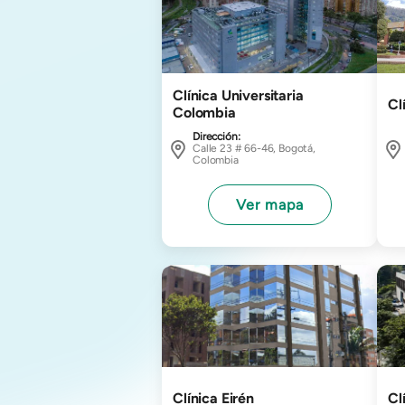
Clínica Universitaria
Cl
Colombia
Dirección:
Calle 23 # 66-46, Bogotá,
Colombia
Ver mapa
Imagen
Ima
Clínica Eirén
Cl