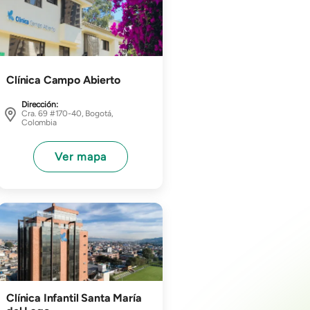
Clínica Campo Abierto
Dirección:
Cra. 69 #170-40, Bogotá,
Colombia
Ver mapa
Imagen
Clínica Infantil Santa María