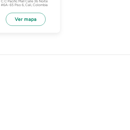
C.C Pacific Mall Calle 36 Norte
#6A- 65 Piso 6, Cali, Colombia
Ver mapa