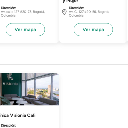
y Mujer
Dirección:
Dirección:
Av. calle 127 #20-78, Bogotá,
Av. C. 127 #20-56, Bogotá,
Colombia
Colombia
Ver mapa
Ver mapa
gen
ínica Visionía Cali
Dirección: