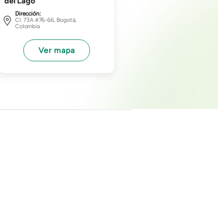
del Lago
Dirección:
Cl. 73A #76-66, Bogotá,
Colombia
Ver mapa